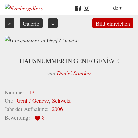
M
de
«
Galerie
»
Bild einreichen
HAUSNUMMER IN GENF / GENÈVE
von
Daniel Strecker
Nummer
13
Ort
Genf / Genève
,
Schweiz
Jahr der Aufnahme
2006
Bewertung
8