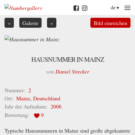
M
de
«
Galerie
»
Bild einreichen
HAUSNUMMER IN MAINZ
von
Daniel Strecker
Nummer
2
Ort
Mainz
,
Deutschland
Jahr der Aufnahme
2006
Bewertung
9
Typische Hausnummern in Mainz sind große abgekantete